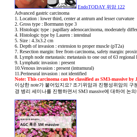
EndoTODAY 위암 122
Advanced gastric carcinoma
1. Location : lower third, center at antrum and lesser curvature
2. Gross type : Borrmann type 3
3. Histologic type : papillary adenocarcinoma, moderately diffe
4. Histologic type by Lauren : intestinal
5. Size : 4.3x3.2 cm
6. Depth of invasion : extension to proper muscle (pT2a)
7. Resection margin: free from carcinoma, safety margin: proxim
8. Lymph node metastasis: metastasis to one out of 63 regiona
9. Lymphatic invasion : present
10.Venous invasion : present (intramural)
11.Perineural invasion : not identified
Note: This carcinoma can be classified as SM3-massive by Ja
이상한 note가 붙어있지요? 조기위암과 진행성위암의 구분
경 병리 세미나를 진행하면서 SM3 massive에 대하여 논