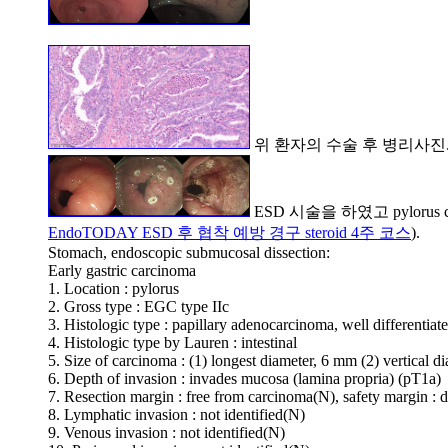
위 환자의 수술 후 병리사진. Papilla
ESD 시술을 하였고 pylorus
EndoTODAY ESD 후 협착 예방 경구 steroid 4주 코스
).
Stomach, endoscopic submucosal dissection:
Early gastric carcinoma
1. Location : pylorus
2. Gross type : EGC type IIc
3. Histologic type : papillary adenocarcinoma, well differentiat
4. Histologic type by Lauren : intestinal
5. Size of carcinoma : (1) longest diameter, 6 mm (2) vertical 
6. Depth of invasion : invades mucosa (lamina propria) (pT1a)
7. Resection margin : free from carcinoma(N), safety margin :
8. Lymphatic invasion : not identified(N)
9. Venous invasion : not identified(N)