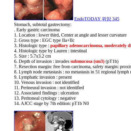
EndoTODAY 위암 345
Stomach, subtotal gastrectomy:
. Early gastric carcinoma
1. Location : lower third, Center at angle and lesser curvature
2. Gross type : EGC type IIa+IIc
3. Histologic type :
papillary adenocarcinoma, moderately di
4. Histologic type by Lauren : intestinal
5. Size : 5.7x3.2 cm
6. Depth of invasion : invades
submucosa (sm3)
(pT1b)
7. Resection margin: free from carcinoma, safety margin: proxi
8. Lymph node metastasis : no metastasis in 51 regional lymph
9. Lymphatic invasion : present
10. Venous invasion : not identified
11. Perineural invasion : not identified
12. Associated findings : ulceration
13. Peritoneal cytology : negative
14. AJCC stage by 7th edition: pT1b N0