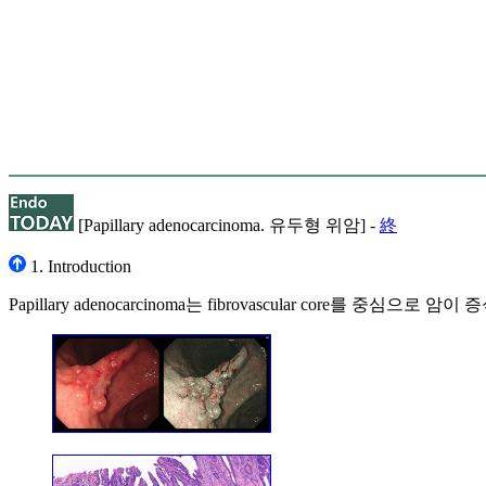
[Papillary adenocarcinoma. 유두형 위암] -
終
1. Introduction
Papillary adenocarcinoma는 fibrovascular core를 중심