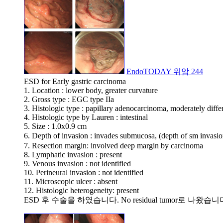
EndoTODAY 위암 244
ESD for Early gastric carcinoma
1. Location : lower body, greater curvature
2. Gross type : EGC type IIa
3. Histologic type : papillary adenocarcinoma, moderately diffe
4. Histologic type by Lauren : intestinal
5. Size : 1.0x0.9 cm
6. Depth of invasion : invades submucosa, (depth of sm invasi
7. Resection margin: involved deep margin by carcinoma
8. Lymphatic invasion : present
9. Venous invasion : not identified
10. Perineural invasion : not identified
11. Microscopic ulcer : absent
12. Histologic heterogeneity: present
ESD 후 수술을 하였습니다. No residual tumor로 나왔습니