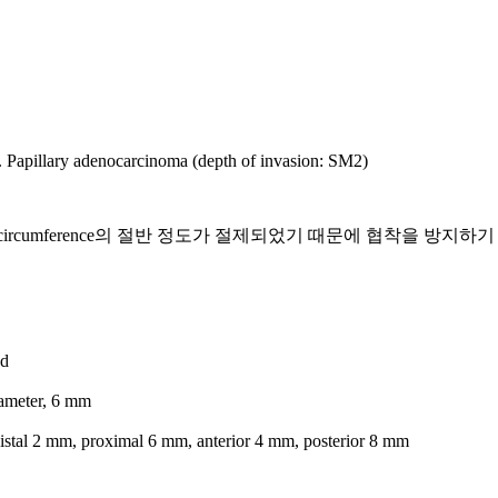
ry adenocarcinoma (depth of invasion: SM2)
 circumference의 절반 정도가 절제되었기 때문에 협착을 방지하기 위
ed
diameter, 6 mm
 distal 2 mm, proximal 6 mm, anterior 4 mm, posterior 8 mm