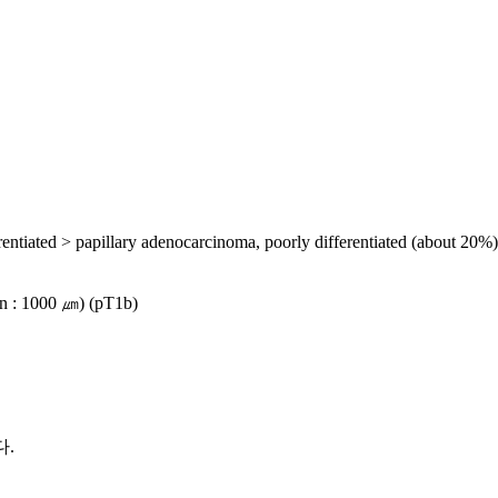
rentiated > papillary adenocarcinoma, poorly differentiated (about 20%)
on : 1000 ㎛) (pT1b)
다.