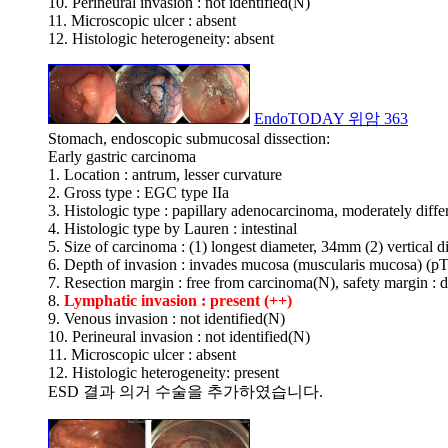
10. Perineural invasion : not identified(N)
11. Microscopic ulcer : absent
12. Histologic heterogeneity: absent
EndoTODAY 위암 363
Stomach, endoscopic submucosal dissection:
Early gastric carcinoma
1. Location : antrum, lesser curvature
2. Gross type : EGC type IIa
3. Histologic type : papillary adenocarcinoma, moderately diffe
4. Histologic type by Lauren : intestinal
5. Size of carcinoma : (1) longest diameter, 34mm (2) vertical
6. Depth of invasion : invades mucosa (muscularis mucosa) (p
7. Resection margin : free from carcinoma(N), safety margin :
8.
Lymphatic invasion : present (++)
9. Venous invasion : not identified(N)
10. Perineural invasion : not identified(N)
11. Microscopic ulcer : absent
12. Histologic heterogeneity: present
ESD 결과 의거 수술을 추가하였습니다.