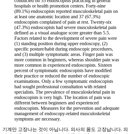
conducted on 55 endoscopists practicing in general
hospitals or health promotion centers. Forty-nine
(89.1%) endoscopists reported musculoskeletal pain on
at least one anatomic location and 37 (67.3%)
endoscopists complained of pain at rest. Twenty-six
(47.3%) endoscopists had severe musculoskeletal pain
defined as a visual analogue score greater than 5.5.
Factors related to the development of severe pain were
(1) standing position during upper endoscopy, (2)
specific posture/habit during endoscopic procedures,
and (3) multiple symptomatic areas. Finger pain was
more common in beginners, whereas shoulder pain was
more common in experienced endoscopists. Sixteen
percent of symptomatic endoscopists have modified
their practice or reduced the number of endoscopic
examinations. Only a few symptomatic endoscopists
had sought professional consultation with related
specialists. The prevalence of musculoskeletal pain in
endoscopists is very high. The location of pain was
different between beginners and experienced
endoscopists. Measures for the prevention and adequate
management of endoscopy-related musculoskeletal
symptoms are necessary.
기계만 고장나는 것이 아닙니다. 의사의 몸도 고장납니다. 의