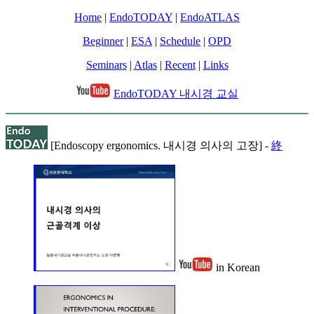
Home
|
EndoTODAY
|
EndoATLAS
Beginner
|
ESA
|
Schedule
|
OPD
Seminars
|
Atlas
|
Recent
|
Links
EndoTODAY 내시경 교실
[Endoscopy ergonomics. 내시경 의사의 고장] -
終
in Korean