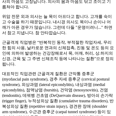
사의 마음도 고장납니다. 의사의 몸과 마음도 닦고 조이고 기
름쳐야 합니다.
위암 전문 외과 의사는 늘 목이 아프다고 합니다. 고개를 숙이
고 수술을 하기 때문입니다. 내시경 의사도 목이나 손이나 어
깨가 아픈 경우가 많습니다. 그런데 다들 "운명이려니..." 하면
서 참고 지냅니다. 참 안타깝습니다.
근골격계 직업병은 “반복적인 동작, 부적절한 작업자세, 무리
한 힘의 사용, 날카로운 면과의 신체접촉, 진동 및 온도 등의 요
인에 의하여 발생하는 건강장해로서 목, 어깨, 허리, 상.하지의
신경, 근육 및 그 주변 신체조직 등에 나타나는 질환”으로 정의
됩니다.
대표적인 직업관련 근골격계 질환은 근막통 증후군
(myofascial pain syndrome), 경추 자세 증후군 (cervical postural
syndrome), 외상과염 (lateral epicondylitis), 내상과염 (medial
epicondylitis), 점액낭염 (bursitis), 건막염 (tenosynovitis), 건염
(tendonitis), 데꿔벵 건초염 (DeQuervain disease), 방아쇠 손가락
(trigger finger), 누적성외상 질환 (cumulative trauma disorders), 반
복성외상 질환 (repetitive strain injury), 경견완 장애 (shoulder
arm syndrome), 수근관 증후군 (carpal tunnel syndrome) 등이 있