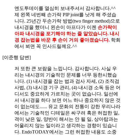
엔도투데이를 열심히 보내주셔서 감사합니다.^^
제 왼쪽 네번째 손가락 PIP joint를 낫게 해 주셨습
니다. 25년간 두손가락 방법(two finger method)으로
내시경을 했더니 왼손이 아프다가 이젠
손가락이
아파 내시경을 포기해야 하는 줄 알았습니다. 내시
경 잡는법을 바꾼 후 손이 거의 좋아졌습니다.
학회
에서 뵈면 꼭 인사드릴께요.^^
[이준행 답변]
저 또한 큰 보람을 느낍니다. 감사합니다. 사실 우
리는 내시경의 기술적인 문제를 너무 등한시했습
니다. (1) 내시경을 잡는 법과 검사 자세, (2) 조직검
사법, (3) 내시경 기구 관리, (4) 내시경 소독 등은 어
디서도 중요하게 가르치는 곳이 없습니다. 일선에
서 내시경을 하다 보면 어느 하나 중요하지 않은 것
이 없는데도...... 유교 문화의 전통이 강한 우리나라
에서는 기술적인 디테일은 싸구려 혹은 허접한 일,
격이 낮은 일, 양반이 해서는 안 될 일, 상아탑과는
어울리지 않는 일이라고 생각하는 경향이 있습니
다. EndoTODAY에서는 그런 허접한 내용도 소중