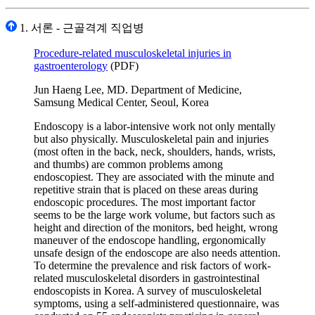
1. 서론 - 근골격계 직업병
Procedure-related musculoskeletal injuries in
gastroenterology
(PDF)
Jun Haeng Lee, MD. Department of Medicine,
Samsung Medical Center, Seoul, Korea
Endoscopy is a labor-intensive work not only mentally
but also physically. Musculoskeletal pain and injuries
(most often in the back, neck, shoulders, hands, wrists,
and thumbs) are common problems among
endoscopiest. They are associated with the minute and
repetitive strain that is placed on these areas during
endoscopic procedures. The most important factor
seems to be the large work volume, but factors such as
height and direction of the monitors, bed height, wrong
maneuver of the endoscope handling, ergonomically
unsafe design of the endoscope are also needs attention.
To determine the prevalence and risk factors of work-
related musculoskeletal disorders in gastrointestinal
endoscopists in Korea. A survey of musculoskeletal
symptoms, using a self-administered questionnaire, was