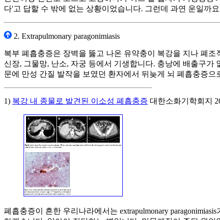
다'고 답할 수 밖에 없는 상황이었습니다. 그런데 과연 운일까요
2. Extrapulmonary paragonimiasis
복부 폐흡충증은 장벽을 뚫고 나온 유약충이 복강을 지나 폐조직으
신장, 그물망, 난소, 자궁 등에서 기생합니다. 충낭에 배출구가
문에 만성 간질 발작을 보였던 환자에서 뒤늦게 뇌 폐흡충증으
1)
복강 내 종물로 발견된 이소성 폐흡충증
대한소화기학회지 2013
폐흡충증이 흔한 우리나라에서는 extrapulmonary paragonimias