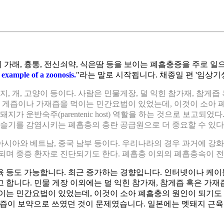
쇠녹물색의 가래, 흉통, 전신쇠약, 식은땀 등을 보이는 폐흡충증을 주로 일
 example of a zoonosis.
"라는 말로 시작됩니다. 채종일 편 '임상
더지, 개, 고양이 등이다. 사람은 민물게장, 덜 익힌 참가재, 참
 게즙이나 가재즙을 먹이는 민간요법이 있었는데, 이것이 소아 
가 운반숙주(parentenic host) 역할을 하는 것으로 보고되
슬기를 감염시키는 폐흡충의 충란 공급원으로 더 중요할 수 있다
아시아와 베트남, 중국 남부 등이다. 우리나라의 경우 과거에 강화
되며 중증 환자로 진단되기도 한다. 폐흡충 이외의 폐흡충속이 전
육 등도 가능합니다. 최근 증가하는 경향입니다. 인터넷이나 케이
 합니다. 민물 게장 이외에는 덜 익힌 참가재, 참게즙 혹은 가
먹이는 민간요법이 있었는데, 이것이 소아 폐흡충의 원인이 되기도
재즙이 보약으로 쓰였던 것이 문제였습니다. 일본에는 멧돼지 근