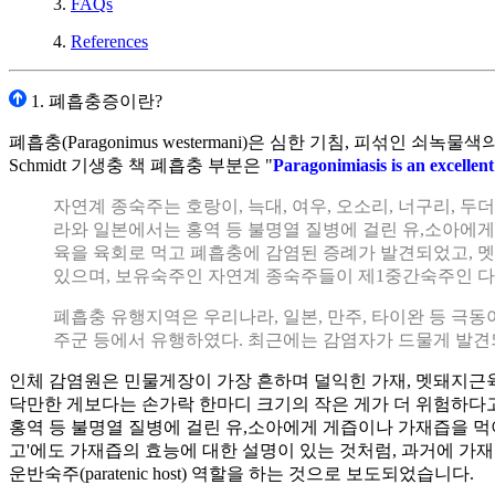
3.
FAQs
4.
References
1. 폐흡충증이란?
폐흡충(Paragonimus westermani)은 심한 기침, 피섞인 
Schmidt 기생충 책 폐흡충 부분은 "
Paragonimiasis is an excellent
자연계 종숙주는 호랑이, 늑대, 여우, 오소리, 너구리, 두
라와 일본에서는 홍역 등 불명열 질병에 걸린 유,소아에게
육을 육회로 먹고 폐흡충에 감염된 증례가 발견되었고, 멧돼지
있으며, 보유숙주인 자연계 종숙주들이 제1중간숙주인 다
폐흡충 유행지역은 우리나라, 일본, 만주, 타이완 등 극동
주군 등에서 유행하였다. 최근에는 감염자가 드물게 발견
인체 감염원은 민물게장이 가장 흔하며 덜익힌 가재, 멧돼지근
닥만한 게보다는 손가락 한마디 크기의 작은 게가 더 위험하다고
홍역 등 불명열 질병에 걸린 유,소아에게 게즙이나 가재즙을 
고'에도 가재즙의 효능에 대한 설명이 있는 것처럼, 과거에 가
운반숙주(paratenic host) 역할을 하는 것으로 보도되었습니다.