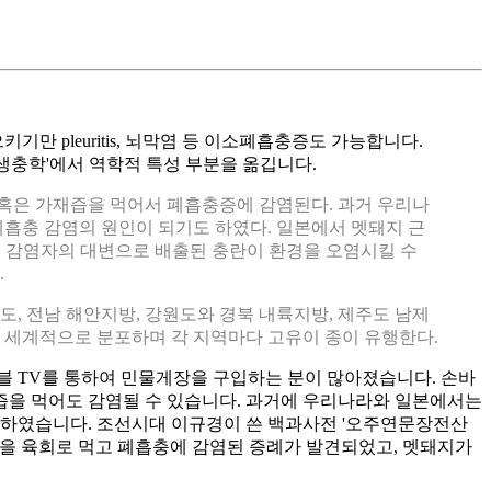
으키기만 pleuritis, 뇌막염 등 이소폐흡충증도 가능합니다.
기생충학'에서 역학적 특성 부분을 옮깁니다.
게즙 혹은 가재즙을 먹어서 폐흡충증에 감염된다. 과거 우리나
폐흡충 감염의 원인이 되기도 하였다. 일본에서 멧돼지 근
었다. 감염자의 대변으로 배출된 충란이 환경을 오염시킬 수
.
도, 전남 해안지방, 강원도와 경북 내륙지방, 제주도 남제
 세계적으로 분포하며 각 지역마다 고유이 종이 유행한다.
블 TV를 통하여 민물게장을 구입하는 분이 많아졌습니다. 손바
재즙을 먹어도 감염될 수 있습니다. 과거에 우리나라와 일본에서는
 하였습니다. 조선시대 이규경이 쓴 백과사전 '오주연문장전산
육을 육회로 먹고 폐흡충에 감염된 증례가 발견되었고, 멧돼지가