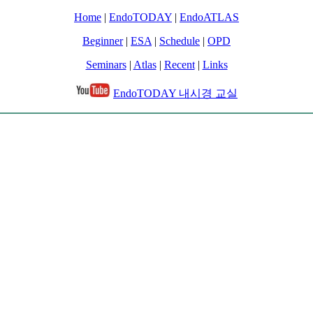
Home
|
EndoTODAY
|
EndoATLAS
Beginner
|
ESA
|
Schedule
|
OPD
Seminars
|
Atlas
|
Recent
|
Links
EndoTODAY 내시경 교실