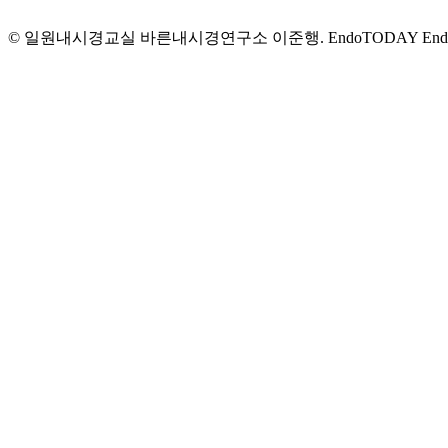
© 일원내시경교실 바른내시경연구소 이준행. EndoTODAY Endoscopy Lea