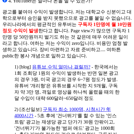
4. YouTuber는 얼마나 돈을 벌 수 있는가?
광고를 붙여야 수익이 발생합니다. 저는 대학교수 신분이고 대
학으로부터 승인을 받지 못했으므로 광고를 붙일 수 없습니다.
우리나라에서의 평균적인 유투버는
구독자 1만명에 월 10만원
정도 수익이 발생
한다고 합니다. Page view가 많으면 구독자 1
만명 당 50만원까지 벌기도 하는 것 같은데 매우 어려운 일이
라고 합니다. 여하는 저는 수익이 zero입니다. 비용만 엄청 발
생하고 있습니다. 장비 마련하고 자료 준비하고.... 여하튼
public한 봉사 개념으로 일하고 있습니다.
1) [blog]
유튜브 수익 얼마나 걸릴까?
- 한국에서는
1회 조회당 1원의 수익이 발생하는 반면 일본 광고
의 경우 3원, 미국 광고의 경우 6~7원 정도가 발생.
유튜버 '개리형'은 유튜브를 시작한 지 9개월, 구독
자 약 3만 명, 격일로 영상을 하나씩 올렸을 때의 한
달 수입이 대략 600달러~650달러 정도
2) [조선일보]
구독자 최소 1000명, 시청시간 年
4000시간
- 5초 후에 '건너뛰기'를 할 수 있는 '인스
트림' 광고는 재생당 광고 단가가 30원 안팎이고,
'건너뛰기'가 불가능한 '범퍼 애드' 광고는 1000회