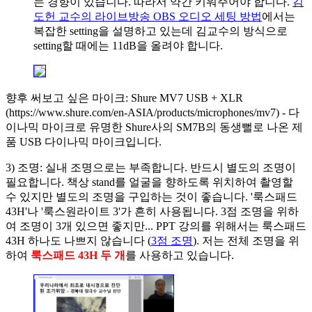
는 경향이 있습니다. 따라서 약간 키워주어야 합니다.
김
도헌 교수의 라이브방송 OBS 오디오 세팅 방법
에서는
복잡한 setting을 설명하고 있는데 김교수의 방식으로
setting할 때에는 11dB을 올려야 합니다.
향후 써보고 싶은 마이크: Shure MV7 USB + XLR
(https://www.shure.com/en-ASIA/products/microphones/mv7) - 다
이나믹 마이크로 유명한 Shure사의 SM7B의 동생뻘로 나온 제
품 USB 다이나믹 마이크입니다.
3) 조명: 실내 조명으로는 부족합니다. 반드시 별도의 조명이
필요합니다. 책상 stand를 얼굴을 향하도록 위치하여 촬영할
수 있지만 별도의 조명을 구입하는 것이 좋습니다. '룩스패드
43H'나 '룩스원라이트 3'가 흔히 사용됩니다. 3점 조명을 위하
여 조명이 3개 있으면 좋지만... PPT 강의를 위해서는 룩스패드
43H 하나도 나쁘지 않습니다 (
3점 조명
). 저는 전체 조명을 위
하여
룩스패드 43H 두 개
를 사용하고 있습니다.