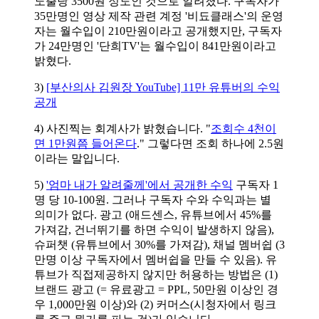
노출당 3500원 정도인 것으로 알려졌다. 구독자가
35만명인 영상 제작 관련 계정 '비됴클래스'의 운영
자는 월수입이 210만원이라고 공개했지만, 구독자
가 24만명인 '단희TV'는 월수입이 841만원이라고
밝혔다.
3)
[부산의사 김원장 YouTube] 11만 유튜버의 수익
공개
4) 사진찍는 회계사가 밝혔습니다. "
조회수 4천이
면 1만원쯤 들어온다
." 그렇다면 조회 하나에 2.5원
이라는 말입니다.
5)
'엄마 내가 알려줄께'에서 공개한 수익
구독자 1
명 당 10-100원. 그러나 구독자 수와 수익과는 별
의미가 없다. 광고 (애드센스, 유튜브에서 45%를
가져감, 건너뛰기를 하면 수익이 발생하지 않음),
슈퍼챗 (유튜브에서 30%를 가져감), 채널 멤버쉽 (3
만명 이상 구독자에서 멤버쉽을 만들 수 있음). 유
튜브가 직접제공하지 않지만 허용하는 방법은 (1)
브랜드 광고 (= 유료광고 = PPL, 50만원 이상인 경
우 1,000만원 이상)와 (2) 커머스(시청자에서 링크