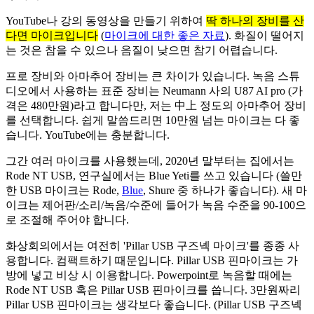
YouTube나 강의 동영상을 만들기 위하여
딱 하나의 장비를 산
다면 마이크입니다
(
마이크에 대한 좋은 자료
). 화질이 떨어지
는 것은 참을 수 있으나 음질이 낮으면 참기 어렵습니다.
프로 장비와 아마추어 장비는 큰 차이가 있습니다. 녹음 스튜
디오에서 사용하는 표준 장비는 Neumann 사의 U87 AI pro (가
격은 480만원)라고 합니다만, 저는 中上 정도의 아마추어 장비
를 선택합니다. 쉽게 말씀드리면 10만원 넘는 마이크는 다 좋
습니다. YouTube에는 충분합니다.
그간 여러 마이크를 사용했는데, 2020년 말부터는 집에서는
Rode NT USB, 연구실에서는 Blue Yeti를 쓰고 있습니다 (쓸만
한 USB 마이크는 Rode,
Blue
, Shure 중 하나가 좋습니다). 새 마
이크는 제어판/소리/녹음/수준에 들어가 녹음 수준을 90-100으
로 조절해 주어야 합니다.
화상회의에서는 여전히 'Pillar USB 구즈넥 마이크'를 종종 사
용합니다. 컴팩트하기 때문입니다. Pillar USB 핀마이크는 가
방에 넣고 비상 시 이용합니다. Powerpoint로 녹음할 때에는
Rode NT USB 혹은 Pillar USB 핀마이크를 씁니다. 3만원짜리
Pillar USB 핀마이크는 생각보다 좋습니다. (Pillar USB 구즈넥