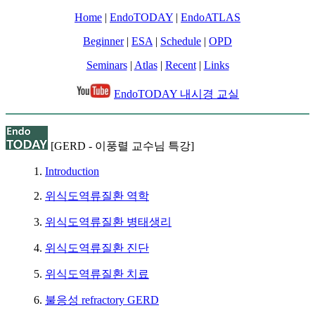
Home
|
EndoTODAY
|
EndoATLAS
Beginner
|
ESA
|
Schedule
|
OPD
Seminars
|
Atlas
|
Recent
|
Links
EndoTODAY 내시경 교실
[GERD - 이풍렬 교수님 특강]
1.
Introduction
2.
위식도역류질환 역학
3.
위식도역류질환 병태생리
4.
위식도역류질환 진단
5.
위식도역류질환 치료
6.
불응성 refractory GERD