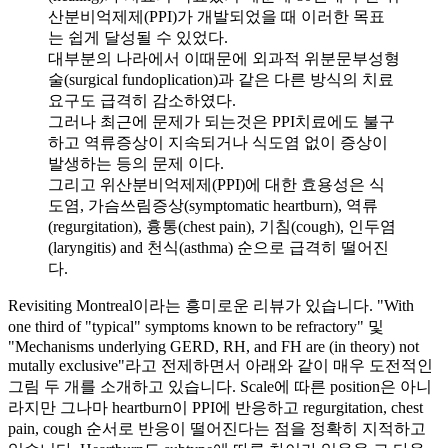
산분비억제제(PPI)가 개발되었을 때 이러한 목표
는 쉽게 달성될 수 있었다.
대부분의 나라에서 이때문에 외과적 위분문부성형
술(surgical fundoplication)과 같은 다른 방식의 치료
요구도 급격히 감소하였다.
그러나 최근에 문제가 되는것은 PPI치료에도 불구
하고 역류증상이 지속되거나 식도염 없이 증상이
발생하는 등의 문제 이다.
그리고 위산분비억제제(PPI)에 대한 효용성은 식
도염, 가슴쓰림증상(symptomatic heartburn), 역류
(regurgitation), 흉통(chest pain), 기침(cough), 인두염
(laryngitis) and 천식(asthma) 순으로 급격히 떨어진
다.
Revisiting Montreal이라는 흥미로운 리뷰가 있습니다. "With
one third of "typical" symptoms known to be refractory" 및
"Mechanisms underlying GERD, RH, and FH are (in theory) not
mutally exclusive"라고 전제하면서 아래와 같이 매우 도전적인
그림 두 개를 소개하고 있습니다. Scale에 따른 position은 아니
라지만 그나마 heartburn이 PPI에 반응하고 regurgitation, chest
pain, cough 순서로 반응이 떨어진다는 점을 정확히 지적하고