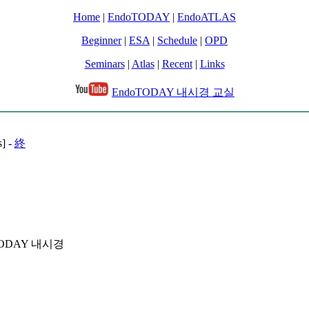
Home
|
EndoTODAY
|
EndoATLAS
Beginner
|
ESA
|
Schedule
|
OPD
Seminars
|
Atlas
|
Recent
|
Links
EndoTODAY 내시경 교실
] -
終
doTODAY 내시경