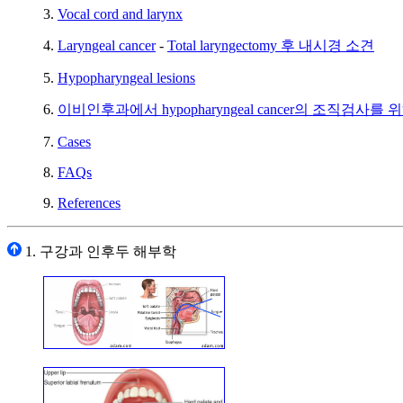
3.
Vocal cord and larynx
4.
Laryngeal cancer
-
Total laryngectomy 후 내시경 소견
5.
Hypopharyngeal lesions
6.
이비인후과에서 hypopharyngeal cancer의 조직검
7.
Cases
8.
FAQs
9.
References
1. 구강과 인후두 해부학