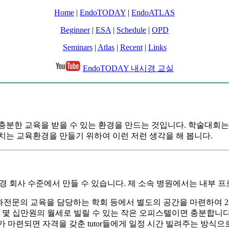
Home
|
EndoTODAY
|
EndoATLAS
Beginner
|
ESA
|
Schedule
|
OPD
Seminars
|
Atlas
|
Recent
|
Links
EndoTODAY 내시경 교실
충분한 교육을 받을 수 있는 환경을 만드는 것입니다. 학술대회는
ing 기회가 넘치는 교육환경을 만들기 위하여 이런 저런 생각을 해 봅니다.
2) 병원, (3) 내시경 회사 수준에서 만들 수 있습니다. 제 소속 병원에서
과전문의 교육을 담당하는 학회 등에서 별도의 공간을 마련하여 2
. 몇 십만원의 월세로 빌릴 수 있는 작은 오피스텔이면 충분합니
 마련되면 자격을 갖춘 tutor들에게 일정 시간 빌려주는 방식으로 