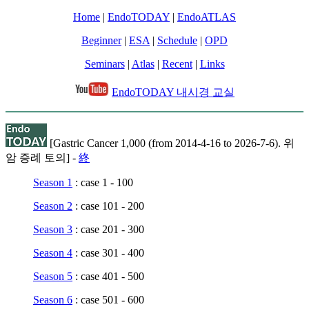
Home
|
EndoTODAY
|
EndoATLAS
Beginner
|
ESA
|
Schedule
|
OPD
Seminars
|
Atlas
|
Recent
|
Links
EndoTODAY 내시경 교실
[Gastric Cancer 1,000 (from 2014-4-16 to 2026-7-6). 위
암 증례 토의] -
終
Season 1
: case 1 - 100
Season 2
: case 101 - 200
Season 3
: case 201 - 300
Season 4
: case 301 - 400
Season 5
: case 401 - 500
Season 6
: case 501 - 600