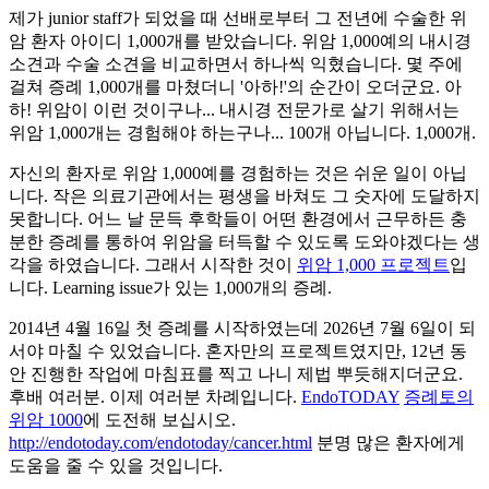
제가 junior staff가 되었을 때 선배로부터 그 전년에 수술한 위
암 환자 아이디 1,000개를 받았습니다. 위암 1,000예의 내시경
소견과 수술 소견을 비교하면서 하나씩 익혔습니다. 몇 주에
걸쳐 증례 1,000개를 마쳤더니 '아하!'의 순간이 오더군요. 아
하! 위암이 이런 것이구나... 내시경 전문가로 살기 위해서는
위암 1,000개는 경험해야 하는구나... 100개 아닙니다. 1,000개.
자신의 환자로 위암 1,000예를 경험하는 것은 쉬운 일이 아닙
니다. 작은 의료기관에서는 평생을 바쳐도 그 숫자에 도달하지
못합니다. 어느 날 문득 후학들이 어떤 환경에서 근무하든 충
분한 증례를 통하여 위암을 터득할 수 있도록 도와야겠다는 생
각을 하였습니다. 그래서 시작한 것이
위암 1,000 프로젝트
입
니다. Learning issue가 있는 1,000개의 증례.
2014년 4월 16일 첫 증례를 시작하였는데 2026년 7월 6일이 되
서야 마칠 수 있었습니다. 혼자만의 프로젝트였지만, 12년 동
안 진행한 작업에 마침표를 찍고 나니 제법 뿌듯해지더군요.
후배 여러분. 이제 여러분 차례입니다.
EndoTODAY
증례토의
위암 1000
에 도전해 보십시오.
http://endotoday.com/endotoday/cancer.html
분명 많은 환자에게
도움을 줄 수 있을 것입니다.