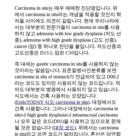
Carcinoma in situ는 매우 애매한 진단명입니다. 위
에서 carcinoma in situ라는 개념을 적용할 것인지 학
자들 사이에도 의견이 갈립니다. 현재 우리나라에
서는 대부분의 전문가들이 carcinoma in situ를 사용
하지 않고 adenoma with low grade dysplasia (저도 선
종), adenoma with high grade dysplasia (고도 선종),
cancer (암) 중 하나로 진단을 붙입니다. 저도선종과
고도선종은 D13.1, 암은 C16입니다.
즉 대세는 gastric carcinoma in situ를 사용하지 않는
것이라는 말씀입니다. 표준질병사인분류를 보면
carcinoma in situ of stomach가 언급되어 있고 D00.2
라는 코드도 있지만 사용되지 않는 코드입니다. 적
어도 대부분의 병원에서 사용되지 않고 있습니다.
식도에서는 간혹 사용하는 모양입니다
(
EndoTODAY 식도 carcinoma in situ
). 대장에서도
간혹 사용합니다. 그러나 대장에서는 carcinoma in
situ나 high grade dysplasia나 intramucosal carcinoma
나 모두 같은 코드(D01)을 사용하고 있으므로 문제
될 것은 없습니다 (
대장 코드
). 위에서는 carcinoma
in situ라고 쓰면 코드가 달라집니다. 혼선은 당연합