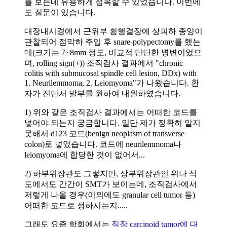
를 보는데 유용하게 접목할 수 있었습니다. 이번에
도 질문이 있습니다.
대장내시경에서 근위부 횡행결장에 상피하 종양이
관찰되어 점막하 주입 후 snare-polypectomy를 했는
데(크기는 7~8mm 정도, 비교적 단단한 병변이었으
며, rolling sign(+)) 조직검사 결과에서 "chronic
colitis with submucosal spindle cell lesion, DDx) with
1. Neurilemmoma, 2. Leiomyoma"가 나왔습니다. 환
자가 진단서 발부를 원하여 내원하였습니다.
1) 위와 같은 조직검사 결과에서는 어떠한 코드를
넣어야 되는지 궁금합니다. 일단 제가 정확히 알지
못해서 d123 코드(benign neoplasm of transverse
colon)로 넣었습니다. 코드에 neurilemmoma나
leiomyoma에 합당한 것이 없어서...
2) 하부위장관도 그렇지만, 상부위장관인 위나 식
도에서도 간간이 SMT가 보이는데, 조직검사에서
저렇게 나올 경우(이외에도 granular cell tumor 등)
어떠한 코드로 정하시는지.....
그래도 요즘 학회에서는
직장 carcinoid tumor에 대