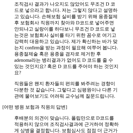
조직검사 결과가 나오지도 않았어도 무조건 D 코
드로 넣으라고 합니다. 저는 그렇지 않다고 설명하
고 있습니다. 손해보험 실비를 받기 위해 용종절제
후 보험회사 직원까지 찾아와 D코드로 넣어주면
안되냐고 실랑이를 하다보니 무조건 D 코드로 넣
는것은 보험회사 실비를 타기 위한 꼼수로 여기고
강력히 대응하고 있습니다. 제가 확신하는 바가 맞
는지 confirm을 받는 과정이 필요해 여쭈어 봅니다.
용종절제술 혹은 용종을 겸자로 제거한 후
adenoma라는 병리결과가 없어도 D 코드를 줄 수
있는 것인지요? 혹은 D 코드를 주어야 하는 것인지
요?
직원들은 왠지 환자들의 편의를 봐주려는 경향이
다분한 것 같습니다. 그렇다고 심평원이나 다른 기
관에 물어보기도 어려워 교수님께 질문드립니다.
[어떤 병원 보험과 직원의 답변]
후배분의 의견이 맞습니다. 폴립만으로 D코드를
적용하지 않으며 조직검사결과에 근거하여 정확하
게 상병을 결정합니다. 보험심사도 점점 더 근거가