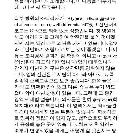
용을 여러분에게 소개합니다. 이 내용을 의무기록
에 그대로 써 두었습니다.
외부 병원의 조직검사가 "Atypical cells, suggestive
of adenocarcinoma, well differentiated"였고 진단서의
코드는 C16으로 되어 있는 상황입니다. 첫 병원에
서도 여러가지를 고려하여 암진단을 붙인 것이겠
지만 저는 약간 다른 의견을 가지고 있습니다. 암이
라고 단언하기 어렵다고 보는 것이 좋겠습니다. 이
유는 조직검사 결과가 암 확진이 아니고 suggestive
(의심된다 정도의 의미입니다) 였기 때문입니다.
암인지 아닌지의 구분은 생각만큼 명확하지 않습
니다. 암의 진단은 디지털이 아니라 아나로그, 즉
일종의 스펙트럼으로 보면 좋습니다. 한쪽 끝은 누
가 봐도 명확한 암이 있고 다른 쪽 끝은 누가 봐도
절대 암이 아닌 상황이 있습니다. 그런데 그 중간
영역도 제법 넓습니다. 의사들은 흔히 grey zone(회
색지대)이라고 부릅니다. 이 영역에서는 의사들간
의견이 일치하지 않는 부분이 많습니다. 학문적으
로 명확히 정립되어 있지 않고, 법적으로도 뚜렷하
게 규정해 놓은 곳이 없습니다. 치료 전후 암진단
여부가 변경되었을 때에는 어떻게 할 것인지도 명