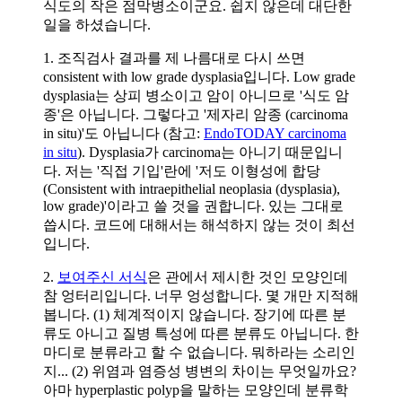
식도의 작은 점막병소이군요. 쉽지 않은데 대단한
일을 하셨습니다.
1. 조직검사 결과를 제 나름대로 다시 쓰면
consistent with low grade dysplasia입니다. Low grade
dysplasia는 상피 병소이고 암이 아니므로 '식도 암
종'은 아닙니다. 그렇다고 '제자리 암종 (carcinoma
in situ)'도 아닙니다 (참고:
EndoTODAY carcinoma
in situ
). Dysplasia가 carcinoma는 아니기 때문입니
다. 저는 '직접 기입'란에 '저도 이형성에 합당
(Consistent with intraepithelial neoplasia (dysplasia),
low grade)'이라고 쓸 것을 권합니다. 있는 그대로
씁시다. 코드에 대해서는 해석하지 않는 것이 최선
입니다.
2.
보여주신 서식
은 관에서 제시한 것인 모양인데
참 엉터리입니다. 너무 엉성합니다. 몇 개만 지적해
봅니다. (1) 체계적이지 않습니다. 장기에 따른 분
류도 아니고 질병 특성에 따른 분류도 아닙니다. 한
마디로 분류라고 할 수 없습니다. 뭐하라는 소리인
지... (2) 위염과 염증성 병변의 차이는 무엇일까요?
아마 hyperplastic polyp을 말하는 모양인데 분류학