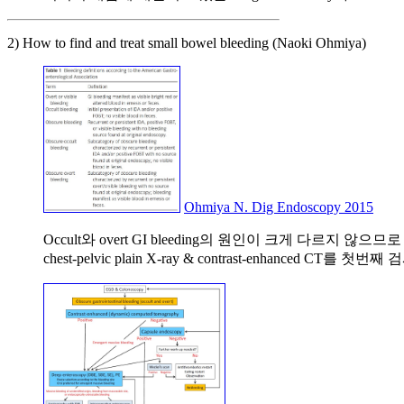
2) How to find and treat small bowel bleeding (Naoki Ohmiya)
Ohmiya N. Dig Endoscopy 2015
Occult와 overt GI bleeding의 원인이 크게 다르지 않으므로 
chest-pelvic plain X-ray & contrast-enhanced CT