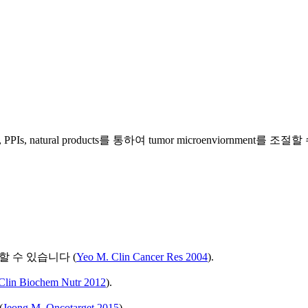
hibitors, PPIs, natural products를 통하여 tumor microenviornment를
도할 수 있습니다 (
Yeo M. Clin Cancer Res 2004
).
 Clin Biochem Nutr 2012
).
(
Jeong M. Oncotarget 2015
),