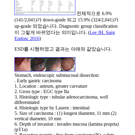
전체적으로 6.9%
(141/2,041)가 down-grade 되고 15.9% (324/2,041)가
up-grade 되었습니다. Diagnostic group classification
이 그렇게 바뀌었다는 의미입니다. (
Lee JH. Surg
Endosc 2016
)
ESD를 시행하였고 결과는 아래와 같았습니다.
Stomach, endoscopic submucosal dissection:
. Early gastric carcinoma
1. Location : antrum, greater curvature
2. Gross type : EGC type IIa
3. Histologic type : tubular adenocarcinoma, well
differentiated
4. Histologic type by Lauren : intestinal
5. Size of carcinoma : (1) longest diameter, 11 mm (2)
vertical diameter, 10 mm
6. Depth of invasion : invades mucosa (lamina propria)
(pT1a)
7. Resection margin : free from carcinoma(N), safety