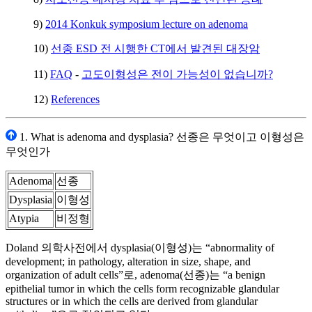
9)
2014 Konkuk symposium lecture on adenoma
10)
선종 ESD 전 시행한 CT에서 발견된 대장암
11)
FAQ
-
고도이형성은 전이 가능성이 없습니까?
12)
References
1. What is adenoma and dysplasia? 선종은 무엇이고 이형성은
무엇인가
Adenoma
선종
Dysplasia
이형성
Atypia
비정형
Doland 의학사전에서 dysplasia(이형성)는 “abnormality of
development; in pathology, alteration in size, shape, and
organization of adult cells”로, adenoma(선종)는 “a benign
epithelial tumor in which the cells form recognizable glandular
structures or in which the cells are derived from glandular