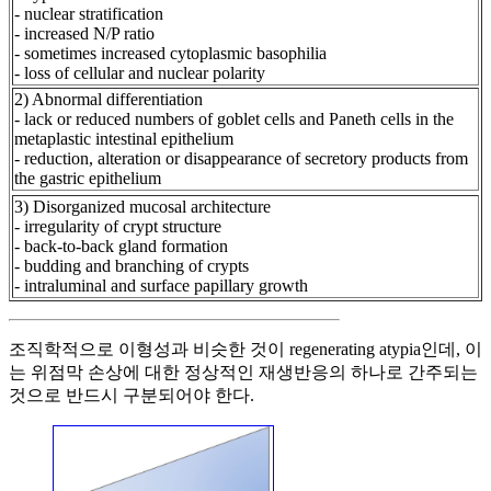
- nuclear stratification
- increased N/P ratio
- sometimes increased cytoplasmic basophilia
- loss of cellular and nuclear polarity
2) Abnormal differentiation
- lack or reduced numbers of goblet cells and Paneth cells in the
metaplastic intestinal epithelium
- reduction, alteration or disappearance of secretory products from
the gastric epithelium
3) Disorganized mucosal architecture
- irregularity of crypt structure
- back-to-back gland formation
- budding and branching of crypts
- intraluminal and surface papillary growth
조직학적으로 이형성과 비슷한 것이 regenerating atypia인데, 이
는 위점막 손상에 대한 정상적인 재생반응의 하나로 간주되는
것으로 반드시 구분되어야 한다.