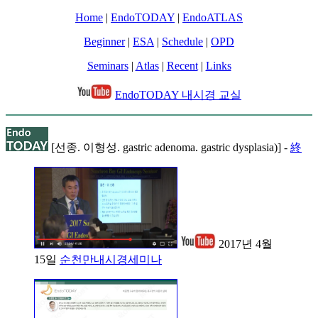
Home
|
EndoTODAY
|
EndoATLAS
Beginner
|
ESA
|
Schedule
|
OPD
Seminars
|
Atlas
|
Recent
|
Links
EndoTODAY 내시경 교실
[선종. 이형성. gastric adenoma. gastric dysplasia)] -
終
2017년 4월
15일
순천만내시경세미나