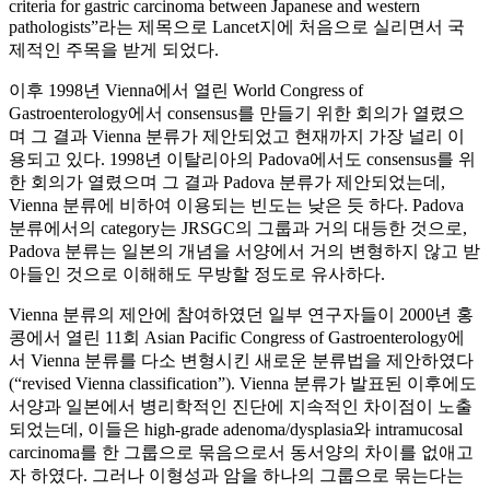
criteria for gastric carcinoma between Japanese and western
pathologists”라는 제목으로 Lancet지에 처음으로 실리면서 국
제적인 주목을 받게 되었다.
이후 1998년 Vienna에서 열린 World Congress of
Gastroenterology에서 consensus를 만들기 위한 회의가 열렸으
며 그 결과 Vienna 분류가 제안되었고 현재까지 가장 널리 이
용되고 있다. 1998년 이탈리아의 Padova에서도 consensus를 위
한 회의가 열렸으며 그 결과 Padova 분류가 제안되었는데,
Vienna 분류에 비하여 이용되는 빈도는 낮은 듯 하다. Padova
분류에서의 category는 JRSGC의 그룹과 거의 대등한 것으로,
Padova 분류는 일본의 개념을 서양에서 거의 변형하지 않고 받
아들인 것으로 이해해도 무방할 정도로 유사하다.
Vienna 분류의 제안에 참여하였던 일부 연구자들이 2000년 홍
콩에서 열린 11회 Asian Pacific Congress of Gastroenterology에
서 Vienna 분류를 다소 변형시킨 새로운 분류법을 제안하였다
(“revised Vienna classification”). Vienna 분류가 발표된 이후에도
서양과 일본에서 병리학적인 진단에 지속적인 차이점이 노출
되었는데, 이들은 high-grade adenoma/dysplasia와 intramucosal
carcinoma를 한 그룹으로 묶음으로서 동서양의 차이를 없애고
자 하였다. 그러나 이형성과 암을 하나의 그룹으로 묶는다는