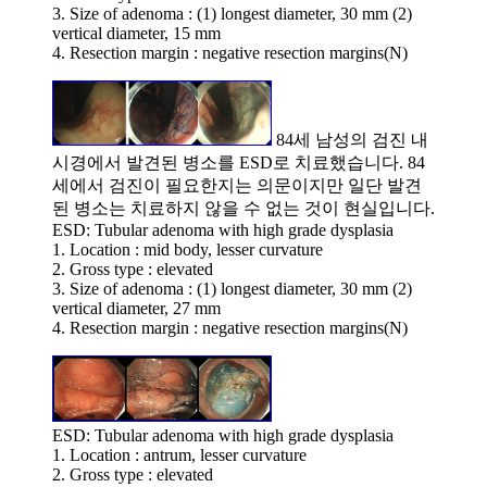
3. Size of adenoma : (1) longest diameter, 30 mm (2)
vertical diameter, 15 mm
4. Resection margin : negative resection margins(N)
84세 남성의 검진 내
시경에서 발견된 병소를 ESD로 치료했습니다. 84
세에서 검진이 필요한지는 의문이지만 일단 발견
된 병소는 치료하지 않을 수 없는 것이 현실입니다.
ESD: Tubular adenoma with high grade dysplasia
1. Location : mid body, lesser curvature
2. Gross type : elevated
3. Size of adenoma : (1) longest diameter, 30 mm (2)
vertical diameter, 27 mm
4. Resection margin : negative resection margins(N)
ESD: Tubular adenoma with high grade dysplasia
1. Location : antrum, lesser curvature
2. Gross type : elevated