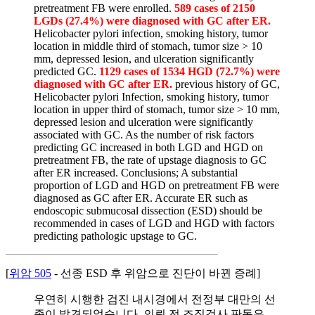
pretreatment FB were enrolled.
589 cases of 2150
LGDs (27.4%) were diagnosed with GC after ER.
Helicobacter pylori infection, smoking history, tumor
location in middle third of stomach, tumor size > 10
mm, depressed lesion, and ulceration significantly
predicted GC.
1129 cases of 1534 HGD (72.7%) were
diagnosed with GC after ER.
previous history of GC,
Helicobacter pylori Infection, smoking history, tumor
location in upper third of stomach, tumor size > 10 mm,
depressed lesion and ulceration were significantly
associated with GC. As the number of risk factors
predicting GC increased in both LGD and HGD on
pretreatment FB, the rate of upstage diagnosis to GC
after ER increased. Conclusions; A substantial
proportion of LGD and HGD on pretreatment FB were
diagnosed as GC after ER. Accurate ER such as
endoscopic submucosal dissection (ESD) should be
recommended in cases of LGD and HGD with factors
predicting pathologic upstage to GC.
[
위암 505
- 선종 ESD 후 위암으로 진단이 바뀐 증례]
우연히 시행한 검진 내시경에서 전정부 대만의 선
종이 발견되었습니다. 의뢰 전 조직검사 판독은