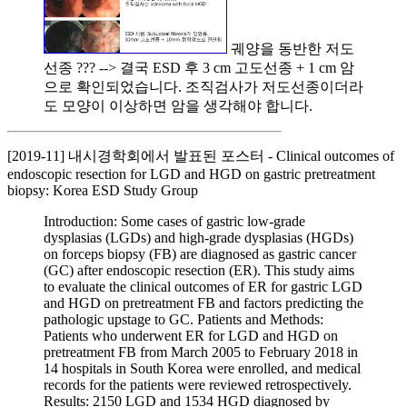
궤양을 동반한 저도
선종 ??? --> 결국 ESD 후 3 cm 고도선종 + 1 cm 암
으로 확인되었습니다. 조직검사가 저도선종이더라
도 모양이 이상하면 암을 생각해야 합니다.
[2019-11] 내시경학회에서 발표된 포스터 - Clinical outcomes of
endoscopic resection for LGD and HGD on gastric pretreatment
biopsy: Korea ESD Study Group
Introduction: Some cases of gastric low-grade
dysplasias (LGDs) and high-grade dysplasias (HGDs)
on forceps biopsy (FB) are diagnosed as gastric cancer
(GC) after endoscopic resection (ER). This study aims
to evaluate the clinical outcomes of ER for gastric LGD
and HGD on pretreatment FB and factors predicting the
pathologic upstage to GC. Patients and Methods:
Patients who underwent ER for LGD and HGD on
pretreatment FB from March 2005 to February 2018 in
14 hospitals in South Korea were enrolled, and medical
records for the patients were reviewed retrospectively.
Results: 2150 LGD and 1534 HGD diagnosed by