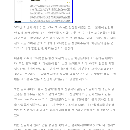
2005년 하반기 최우수 교수(Best Teacher)로 선정된 이준행 교수. 본인이 선정됐
단 말에 조금 의아해 하며 인터뷰를 시작했다. 첫 마디는 ‘다른 교수님들과 다를
게 없는데… 학생들이 너무 좋게 평가해 준 것 같습니다.’였다. 그래도 뭔가 다른
점이 있을 것이란 말에 하나하나 교육방법을 설명해주는데, ‘학생들의 좋은 평
가’가 아니라 ‘당연한 평가’라는 생각이 들었다.
이준행 교수의 교육방법은 항상 자신의 공간을 학생들에게 내어준다는 원칙이
다. 우선 환자 회진 시 학생들이 많이 보고, 느끼도록 하며, 아무리 잘못된 의견
일지라도 단번에 바로 잡는 것이 아니라 왜 안되는지 충분히 보여주고 설명하는
것이다. 누구라도 그 앞에선 새로운 생각을 말할 수 있으며, 또 엉뚱한 생각도 한
번쯤 내어볼 수 있는 자신감이 생기는 것이 당연할 것이다.
또한 일과 후에도 ‘월요 집담회’를 통해 전공의와 임상강사들에게 한 주간의 궁
금증을 풀어주는 시간도 마련하고 있다. 이 집담회의 가장 인기 있는 시간은
‘Doctor Lee’s Comment’이다. 교육도중에는 바쁜 시간에 쫓겨 묻지 못하던 것들
을 자유롭게 질문하고 답하는 시간이다. 이외에도 소화기내과 웹하드를 운영해
언제든 자유롭게 과 내에서 이뤄진 내용들을 접근하고 반복해서 학습할 수 있게
했다.
이런 집담회나 웹하드만큼 유명한 것이 개인 홈페이지(serioso.pe.kr)이다. 현재까